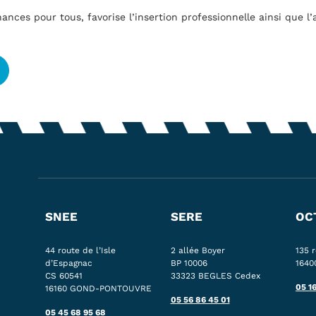
ances pour tous, favorise l’insertion professionnelle ainsi que l
SNEE
SERE
OC
44 route de l’Isle
2 allée Boyer
135 
d’Espagnac
BP 10006
164
CS 60541
33323 BEGLES Cedex
05 1
16160 GOND-PONTOUVRE
05 56 86 45 01
05 45 68 95 68