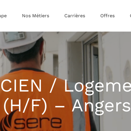
upe
Nos Métiers
Carrières
Offres
CIEN / Logeme
s (H/F) – Angers