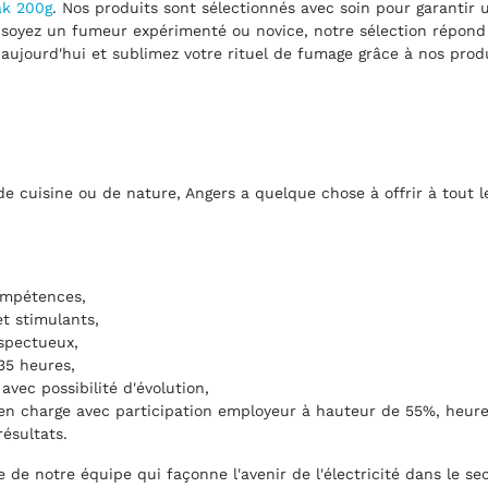
ak 200g
. Nos produits sont sélectionnés avec soin pour garantir 
oyez un fumeur expérimenté ou novice, notre sélection répond à 
aujourd'hui et sublimez votre rituel de fumage grâce à nos pro
de cuisine ou de nature, Angers a quelque chose à offrir à tout l
ompétences,
 et stimulants,
espectueux,
 35 heures,
avec possibilité d'évolution,
 en charge avec participation employeur à hauteur de 55%, heure
ésultats.
de notre équipe qui façonne l'avenir de l'électricité dans le se