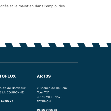
’accès et le maintien dans l’emploi des
TOFLUX
ART3S
route de Bordeaux
2 Chemin de Bailloux,
00 LA COURONNE
Tour TO’
33140 VILLENAVE
6 53 06 77
D’ORNON
05 56 31 66 78