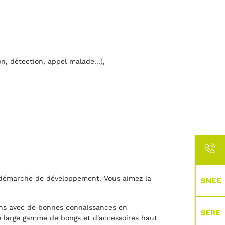
n, détection, appel malade...),
re démarche de développement. Vous aimez la
SNEE
ans avec de bonnes connaissances en
SERE
ne large gamme de bongs et d'accessoires haut